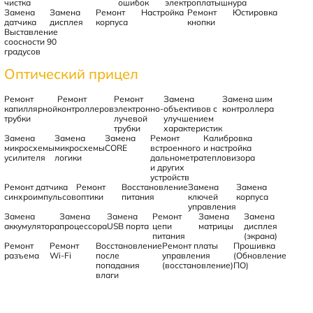
чистка
ошибок
электроплаты
шнура
Замена
Замена
Ремонт
Настройка
Ремонт
Юстировка
датчика
дисплея
корпуса
кнопки
Выставление
соосности 90
градусов
Оптический прицел
Ремонт
Ремонт
Ремонт
Замена
Замена шим
капиллярной
контроллеров
электронно-
объективов с
контроллера
трубки
лучевой
улучшением
трубки
характеристик
Замена
Замена
Замена
Ремонт
Калибровка
микросхемы
микросхемы
CORE
встроенного
и настройка
усилителя
логики
дальнометра
тепловизора
и других
устройств
Ремонт датчика
Ремонт
Восстановление
Замена
Замена
синхроимпульсов
оптики
питания
ключей
корпуса
управления
Замена
Замена
Замена
Ремонт
Замена
Замена
аккумулятора
процессора
USB порта
цепи
матрицы
дисплея
питания
(экрана)
Ремонт
Ремонт
Восстановление
Ремонт платы
Прошивка
разъема
Wi-Fi
после
управления
(Обновление
попадания
(восстановление)
ПО)
влаги