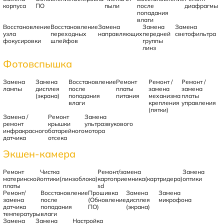
корпуса
ПО
пыли
после
диафрагмы
попадания
влаги
Восстановление
Восстановление
Замена
Замена
Замена
узла
переходных
направляющих
передней
светофильтра
фокусировки
шлейфов
группы
линз
Фотовспышка
Замена
Замена
Восстановление
Ремонт
Ремонт /
Ремонт /
лампы
дисплея
после
платы
замена
замена
(экрана)
попадания
питания
механизма
платы
влаги
крепления
управления
(пятки)
Замена /
Ремонт
Замена
ремонт
крышки
ультразвукового
инфракрасного
батарейного
мотора
датчика
отсека
Экшен-камера
Ремонт
Чистка
Ремонт/замена
Замена
материнской
оптики(линзоблока)
картоприемника(картридера)
оптики
платы
sd
Ремонт/
Восстановление
Прошивка
Замена
Замена
замена
после
(Обновление
дисплея
микрофона
датчика
попадания
ПО)
(экрана)
температуры
влаги
Замена
Замена
Настройка