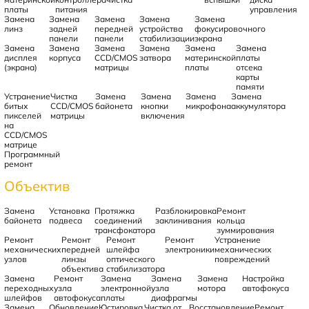
платы
питания
управления
Замена
Замена
Замена
Замена
Замена
линз
задней
передней
устройства
фокусировочного
панели
панели
стабилизации
экрана
Замена
Замена
Замена
Замена
Замена
Замена
дисплея
корпуса
CCD/CMOS
затвора
материнской
платы
(экрана)
матрицы
платы
отсека
карты
памяти
Устранение
Чистка
Замена
Замена
Замена
Замена
битых
CCD/CMOS
байонета
кнопки
микрофона
аккумулятора
пикселей
матрицы
включения
на
CCD/CMOS
матрице
Программный
ремонт
Объектив
Замена
Установка
Протяжка
Разблокировка
Ремонт
байонета
подвеса
соединений
заклинивания
кольца
трансфокатора
зуммирования
Ремонт
Ремонт
Ремонт
Ремонт
Устранение
механических
передней
шлейфа
электроники
механических
узлов
линзы
оптического
повреждений
объектива
стабилизатора
Замена
Ремонт
Замена
Замена
Замена
Настройка
переходных
узла
электронной
узла
мотора
автофокуса
шлейфов
автофокуса
платы
диафрагмы
Замена
Обновление
Юстировка
Чистка от
Восстановление
Ремонт