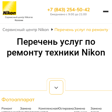
+7 (843) 254-50-42
Ежедневно с 9:00 до 21:00
Сервисный центр Nikon
в
Казани
Сервисный центр Nikon
Перечень услуг по ремонту т
Перечень услуг по
ремонту техники Nikon
Фотоаппарат
Ремонт
Замена
Комплексная
Юстировка
Замена
Замена
материнской
контроллера
чистка
вспышки
диска