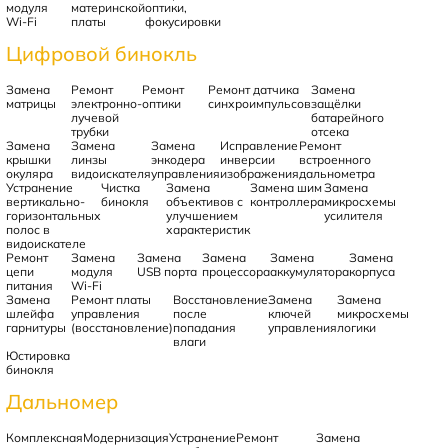
модуля
материнской
оптики,
Wi-Fi
платы
фокусировки
Цифровой бинокль
Замена
Ремонт
Ремонт
Ремонт датчика
Замена
матрицы
электронно-
оптики
синхроимпульсов
защёлки
лучевой
батарейного
трубки
отсека
Замена
Замена
Замена
Исправление
Ремонт
крышки
линзы
энкодера
инверсии
встроенного
окуляра
видоискателя
управления
изображения
дальнометра
Устранение
Чистка
Замена
Замена шим
Замена
вертикально-
бинокля
объективов с
контроллера
микросхемы
горизонтальных
улучшением
усилителя
полос в
характеристик
видоискателе
Ремонт
Замена
Замена
Замена
Замена
Замена
цепи
модуля
USB порта
процессора
аккумулятора
корпуса
питания
Wi-Fi
Замена
Ремонт платы
Восстановление
Замена
Замена
шлейфа
управления
после
ключей
микросхемы
гарнитуры
(восстановление)
попадания
управления
логики
влаги
Юстировка
бинокля
Дальномер
Комплексная
Модернизация
Устранение
Ремонт
Замена