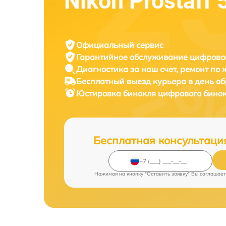
Nikon Prostaff 
Официальный сервис
Гарантийное обслуживание
цифровог
Диагностика за наш счет,
ремонт по
Бесплатный выезд курьера
в день о
Юстировка бинокля цифрового бино
Бесплатная консультаци
Нажимая на кнопку "Оставить заявку" Вы соглашает