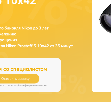
5 10x42
о бинокля Nikon до 3 лет
 желанию
бращения
кля
Nikon Prostaff 5 10x42 от 35 минут
я со специалистом
Оставить заявку
есь c
политикой конфиденциальности