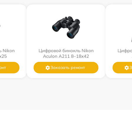
 Nikon
Цифровой бинокль Nikon
Цифро
0x25
Aculon A211 8–18x42
онт
Заказать ремонт
З