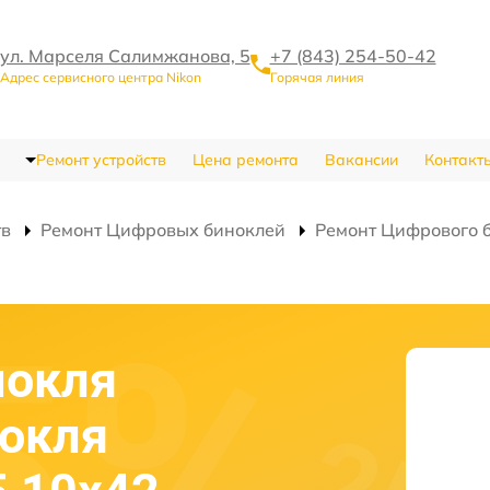
ул. Марселя Салимжанова, 5
+7 (843) 254-50-42
Адрес сервисного центра Nikon
Горячая линия
Ремонт устройств
Цена ремонта
Вакансии
Контакт
тв
Ремонт Цифровых биноклей
Ремонт Цифрового б
нокля
нокля