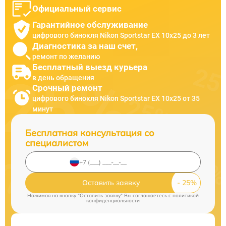
Официальный сервис
Гарантийное обслуживание
цифрового бинокля Nikon Sportstar EX 10x25 до 3 лет
Диагностика за наш счет,
ремонт по желанию
Бесплатный выезд курьера
в день обращения
Срочный ремонт
цифрового бинокля Nikon Sportstar EX 10x25 от 35
минут
Бесплатная консультация со
специалистом
Оставить заявку
Нажимая на кнопку "Оставить заявку" Вы соглашаетесь c
политикой
конфиденциальности