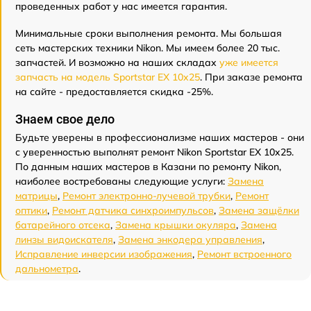
проведенных работ у нас имеется гарантия.
Минимальные сроки выполнения ремонта. Мы большая
сеть мастерских техники Nikon. Мы имеем более 20 тыс.
запчастей. И возможно на наших складах
уже имеется
запчасть на модель Sportstar EX 10x25
. При заказе ремонта
на сайте - предоставляется скидка -25%.
Знаем свое дело
Будьте уверены в профессионализме наших мастеров - они
с уверенностью выполнят ремонт Nikon Sportstar EX 10x25.
По данным наших мастеров в Казани по ремонту Nikon,
наиболее востребованы следующие услуги:
Замена
матрицы
,
Ремонт электронно-лучевой трубки
,
Ремонт
оптики
,
Ремонт датчика синхроимпульсов
,
Замена защёлки
батарейного отсека
,
Замена крышки окуляра
,
Замена
линзы видоискателя
,
Замена энкодера управления
,
Исправление инверсии изображения
,
Ремонт встроенного
дальнометра
.