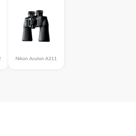
2
Nikon Aculon A211