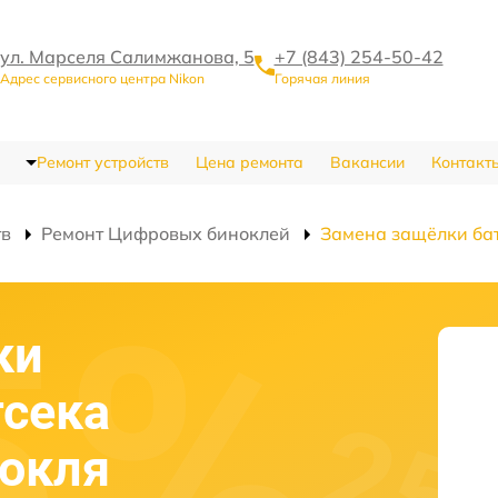
ул. Марселя Салимжанова, 5
+7 (843) 254-50-42
Адрес сервисного центра Nikon
Горячая линия
Ремонт устройств
Цена ремонта
Вакансии
Контакт
тв
Ремонт Цифровых биноклей
Замена защёлки бат
ки
тсека
нокля