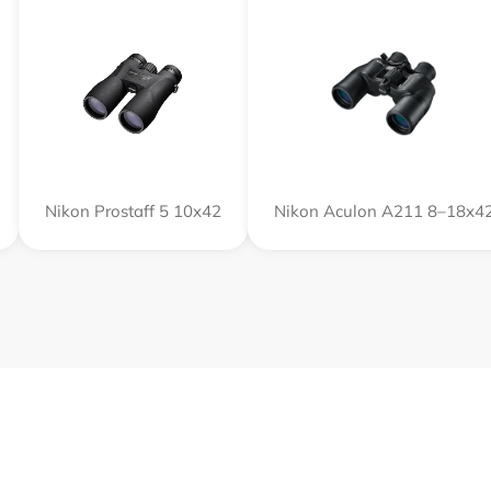
Nikon Prostaff 5 10x42
Nikon Aculon A211 8–18x4