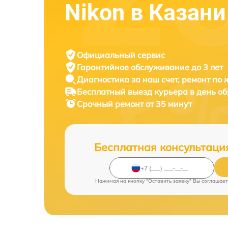
Nikon в Казани
Официальный сервис
Гарантийное обслуживание
до 3 лет
Диагностика за наш счет,
ремонт по
Бесплатный выезд курьера
в день о
Срочный ремонт
от 35 минут
Бесплатная консультаци
Нажимая на кнопку "Оставить заявку" Вы соглашает