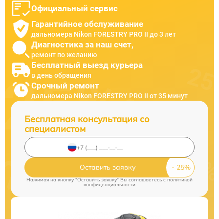
Официальный сервис
Гарантийное обслуживание
дальномера Nikon FORESTRY PRO II до 3 лет
Диагностика за наш счет,
ремонт по желанию
Бесплатный выезд курьера
в день обращения
Срочный ремонт
дальномера Nikon FORESTRY PRO II от 35 минут
Бесплатная консультация со
специалистом
Оставить заявку
Нажимая на кнопку "Оставить заявку" Вы соглашаетесь c
политикой
конфиденциальности