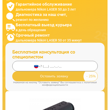
Гарантийное обслуживание
дальномера Nikon LASER 50 до 3 лет
Диагностика за наш счет,
ремонт по желанию
Бесплатный выезд курьера
в день обращения
Срочный ремонт
дальномера Nikon LASER 50 от 35 минут
Бесплатная консультация со
специалистом
Оставить заявку
Нажимая на кнопку "Оставить заявку" Вы соглашаетесь c
политикой
конфиденциальности