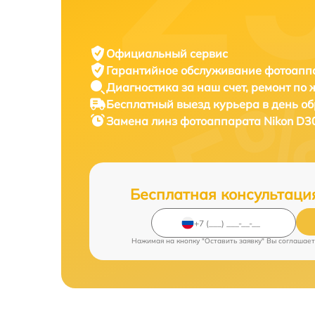
Официальный сервис
Гарантийное обслуживание
фотоаппа
Диагностика за наш счет,
ремонт по
Бесплатный выезд курьера
в день о
Замена линз фотоаппарата
Nikon D3
Бесплатная консультаци
Нажимая на кнопку "Оставить заявку" Вы соглашает