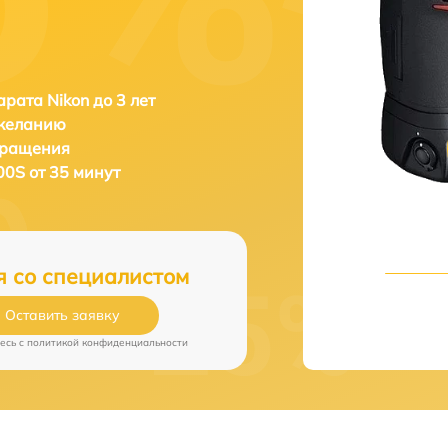
рата Nikon до 3 лет
 желанию
бращения
00S от 35 минут
я со специалистом
Оставить заявку
есь c
политикой конфиденциальности