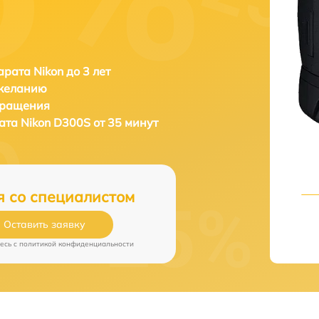
рата Nikon до 3 лет
 желанию
бращения
рата
Nikon D300S от 35 минут
я со специалистом
Оставить заявку
есь c
политикой конфиденциальности