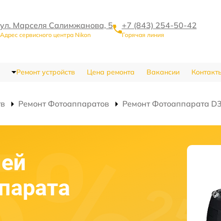
ул. Марселя Салимжанова, 5
+7 (843) 254-50-42
Адрес сервисного центра Nikon
Горячая линия
Ремонт устройств
Цена ремонта
Вакансии
Контакт
тв
Ремонт Фотоаппаратов
Ремонт Фотоаппарата D
ней
парата