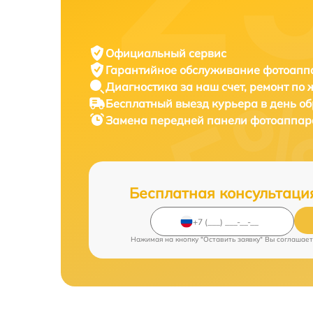
Официальный сервис
Гарантийное обслуживание
фотоаппа
Диагностика за наш счет,
ремонт по
Бесплатный выезд курьера
в день о
Замена передней панели фотоаппа
Бесплатная консультаци
Нажимая на кнопку "Оставить заявку" Вы соглашает