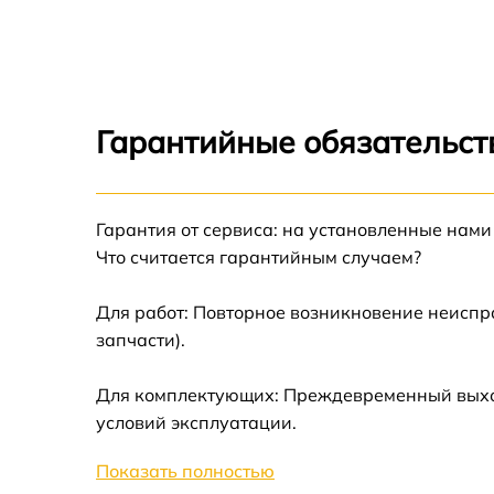
Устранение битых пикселей на CCD/CMOS
матрице Nikon D70s
Замена платы отсека карты памяти Nikon
D70s
Гарантийные обязательст
Замена материнской платы Nikon D70s
Гарантия от сервиса: на установленные нами
Замена затвора Nikon D70s
Что считается гарантийным случаем?
Замена корпуса Nikon D70s
Для работ: Повторное возникновение неиспр
запчасти).
Замена контроллера питания Nikon D70s
Для комплектующих: Преждевременный выход 
Замена дисплея (экрана) Nikon D70s
условий эксплуатации.
Показать полностью
Замена фокусировочного экрана Nikon D70