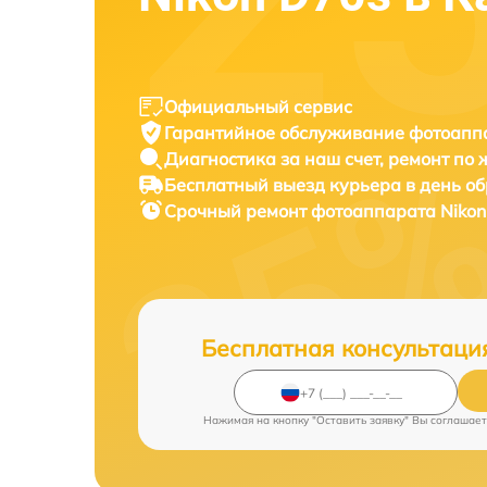
Официальный сервис
Гарантийное обслуживание
фотоаппа
Диагностика за наш счет,
ремонт по
Бесплатный выезд курьера
в день о
Срочный ремонт
фотоаппарата Nikon
Бесплатная консультаци
Нажимая на кнопку "Оставить заявку" Вы соглашает