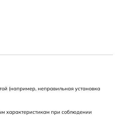
3900 р
3800 р
3300 р
2300 р
2200 р
той (например, неправильная установка
2500 р
ным характеристикам при соблюдении
2200 р
2700 р