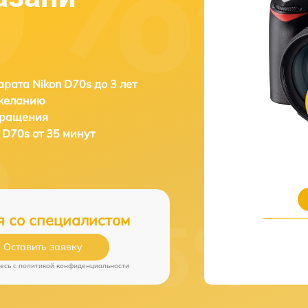
рата Nikon D70s до 3 лет
 желанию
бращения
 D70s от 35 минут
я со специалистом
Оставить заявку
есь c
политикой конфиденциальности