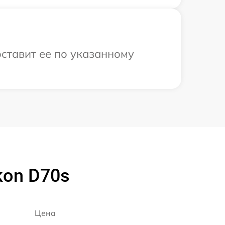
оставит ее по указанному
kon D70s
Цена