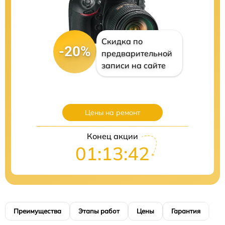
Скидка по
-20%
предварительной
записи на сайте
Цены на ремонт
Конец акции
01:13:41
Преимущества
Этапы работ
Цены
Гарантия
М