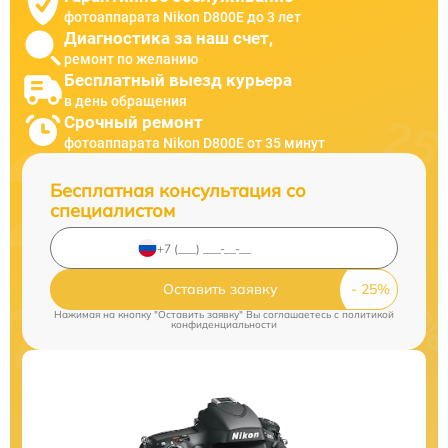
фотоаппарата Nikon D800E до 3 лет
Диагностика за наш счет,
ремонт по желанию
Бесплатный выезд курьера
в день обращения
Срочный ремонт
фотоаппарата Nikon D800E от 35 минут
Бесплатная консультация со
специалистом
Оставить заявку
Нажимая на кнопку "Оставить заявку" Вы соглашаетесь c
политикой
конфиденциальности