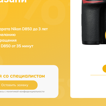
рата Nikon D850 до 3 лет
 желанию
бращения
 D850 от 35 минут
я со специалистом
Оставить заявку
есь c
политикой конфиденциальности