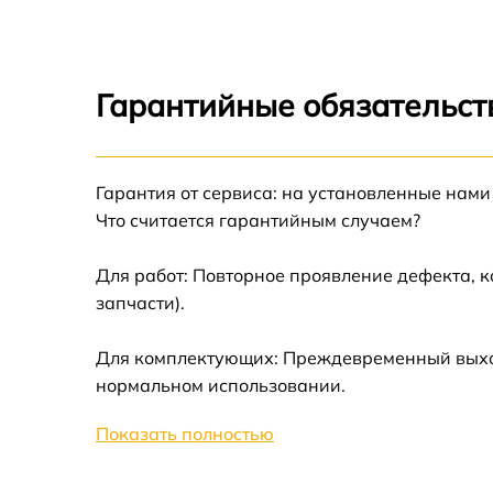
Устранение битых пикселей на CCD/CMOS
матрице Nikon D850
Замена платы отсека карты памяти Nikon
D850
Гарантийные обязательст
Замена материнской платы Nikon D850
Гарантия от сервиса: на установленные нами
Замена затвора Nikon D850
Что считается гарантийным случаем?
Замена корпуса Nikon D850
Для работ: Повторное проявление дефекта, 
запчасти).
Замена контроллера питания Nikon D850
Для комплектующих: Преждевременный выход 
Замена дисплея (экрана) Nikon D850
нормальном использовании.
Показать полностью
Замена фокусировочного экрана Nikon D8