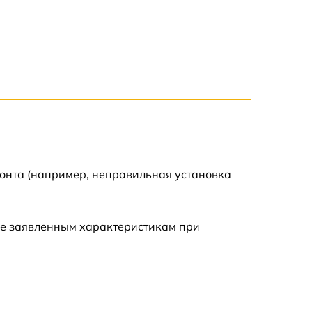
3900 р
3800 р
3300 р
2300 р
2200 р
монта (например, неправильная установка
2500 р
ие заявленным характеристикам при
2200 р
2700 р