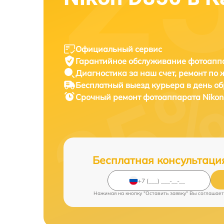
Официальный сервис
Гарантийное обслуживание
фотоаппа
Диагностика за наш счет,
ремонт по
Бесплатный выезд курьера
в день о
Срочный ремонт
фотоаппарата Nikon
Бесплатная консультаци
Нажимая на кнопку "Оставить заявку" Вы соглашает