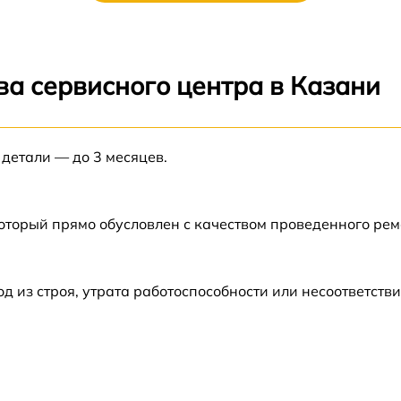
от 60 мин
от 60 мин
ва сервисного центра в Казани
от 60 мин
 детали — до 3 месяцев.
от 60 мин
от 60 мин
который прямо обусловлен с качеством проведенного ре
от 60 мин
из строя, утрата работоспособности или несоответств
от 60 мин
50
от 60 мин