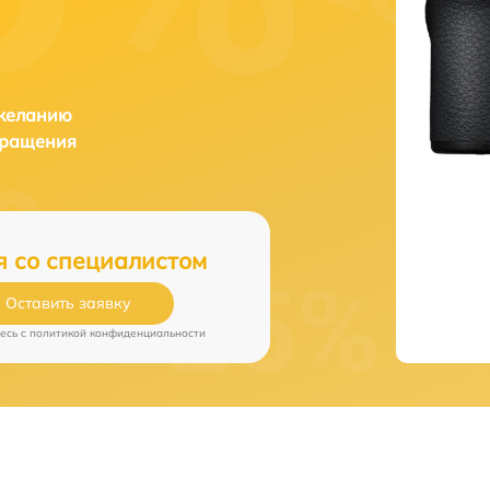
 желанию
бращения
я со специалистом
Оставить заявку
есь c
политикой конфиденциальности