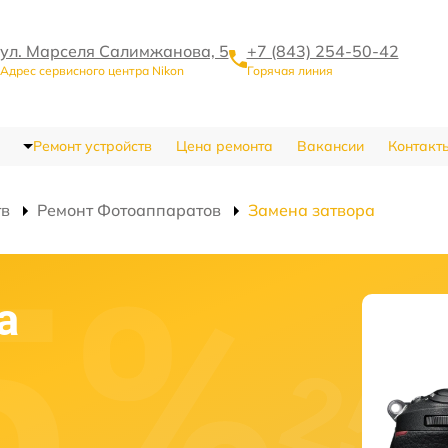
ул. Марселя Салимжанова, 5
+7 (843) 254-50-42
Адрес сервисного центра Nikon
Горячая линия
Ремонт устройств
Цена ремонта
Вакансии
Контакт
тв
Ремонт Фотоаппаратов
Замена затвора
а