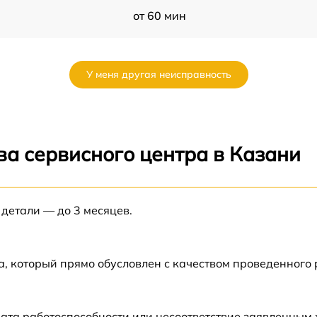
от 60 мин
от 60 мин
У меня другая неисправность
от 60 мин
от 60 мин
ва сервисного центра в Казани
 детали — до 3 месяцев.
а, который прямо обусловлен с качеством проведенного
ата работоспособности или несоответствие заявленным