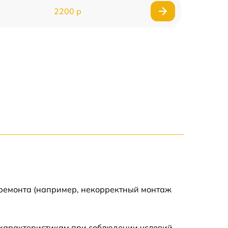
2200 р
2000 р
1800 р
1800 р
 ремонта (например, некорректный монтаж
 характеристикам при соблюдении условий