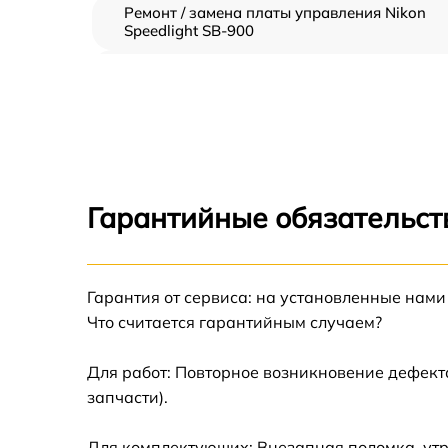
Ремонт / замена платы управления Nikon
Speedlight SB-900
Замена / ремонт инфракрасного датчика
Nikon Speedlight SB-900
Ремонт крышки батарейного отсека Nikon
Speedlight SB-900
Замена ультразвукового мотора Nikon
Speedlight SB-900
Гарантийные обязательст
Гарантия от сервиса: на установленные нами
Что считается гарантийным случаем?
Для работ: Повторное возникновение дефект
запчасти).
Для комплектующих: Внезапная поломка, утр