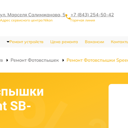
ул. Марселя Салимжанова, 5
+7 (843) 254-50-42
Адрес сервисного центра Nikon
Горячая линия
Ремонт устройств
Цена ремонта
Вакансии
Контакт
тв
Ремонт Фотовспышек
Ремонт Фотовспышки Speed
спышки
ht SB-