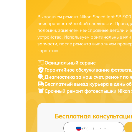
Выполняем ремонт Nikon Speedlight SB-900
неисправностей любой сложности. Проводи
поломки, заменяем неисправные детали и 
устройства. Используем оригинальные ил
запчасти, после ремонта выполняем прове
гарантию.
Официальный сервис
Гарантийное обслуживание
фотовспы
Диагностика за наш счет,
ремонт по
Бесплатный выезд курьера
в день о
Срочный ремонт
фотовспышки Nikon S
Бесплатная консультаци