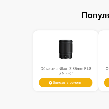
Попул
Объектив Nikon Z 85mm F1.8
О
S Nikkor
Заказать ремонт