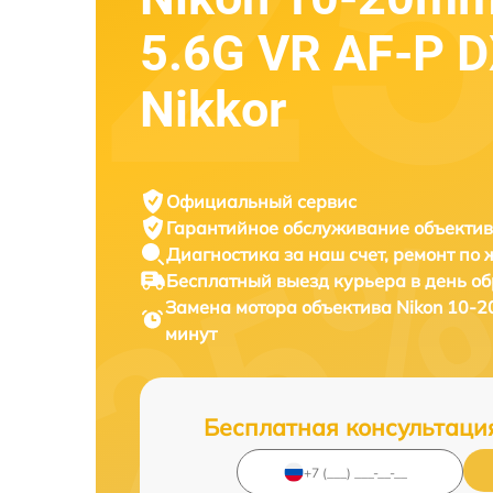
5.6G VR AF-P 
Nikkor
Официальный сервис
Гарантийное обслуживание
объектив
Диагностика за наш счет,
ремонт по
Бесплатный выезд курьера
в день о
Замена мотора объектива
Nikon 10-2
минут
Бесплатная консультаци