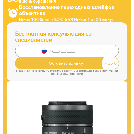
в день обращения
Восстановление переходных шлейфов
объектива
Nikon 10-30mm f/3.5-5.6 VR Nikkor 1 от 35 минут
Бесплатная консультация со
специалистом
Оставить заявку
Нажимая на кнопку "Оставить заявку" Вы соглашаетесь c
политикой
конфиденциальности