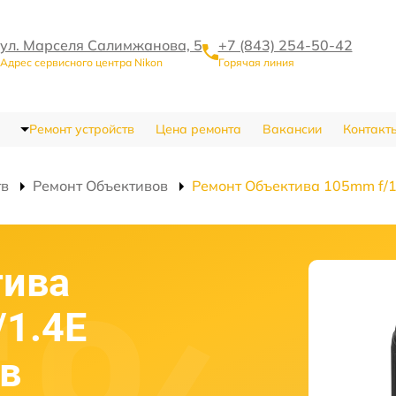
ул. Марселя Салимжанова, 5
+7 (843) 254-50-42
Адрес сервисного центра Nikon
Горячая линия
Ремонт устройств
Цена ремонта
Вакансии
Контакт
тв
Ремонт Объективов
Ремонт Объектива 105mm f/1.
тива
/1.4E
 в