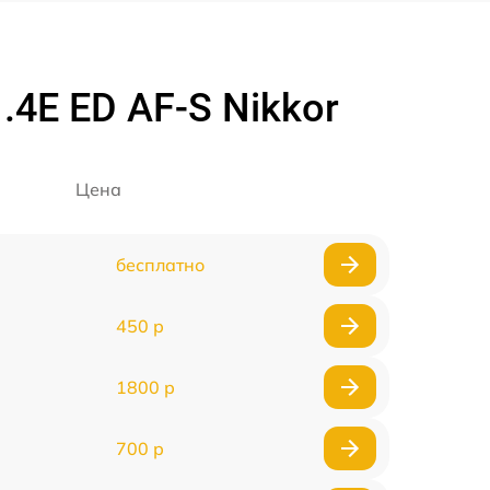
4E ED AF-S Nikkor
Цена
бесплатно
450 р
1800 р
700 р