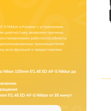
F-S Nikkor в Казани с устранением
м диагностику, выявляем причины
восстанавливаем работоспособность
и рекомендованные производителем
рку всех функций и предоставляем
а Nikon 105mm f/1.4E ED AF-S Nikkor до
 желанию
бращения
mm f/1.4E ED AF-S Nikkor от 35 минут