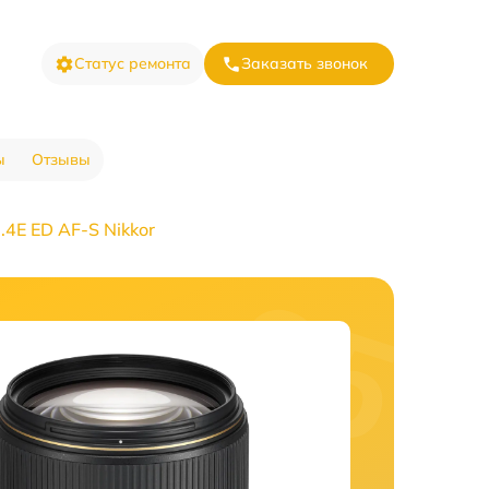
Статус ремонта
Заказать звонок
ы
Отзывы
4E ED AF-S Nikkor