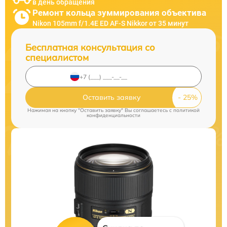
в день обращения
Ремонт кольца зуммирования объектива
Nikon 105mm f/1.4E ED AF-S Nikkor от 35 минут
Бесплатная консультация со
специалистом
Оставить заявку
Нажимая на кнопку "Оставить заявку" Вы соглашаетесь c
политикой
конфиденциальности