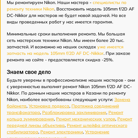
Мы ремонтируем Nikon. Наши мастера -
специалисты по
ремонту техники Nikon
. Восстановить модель 105mm f/2D AF
DC-Nikkor для мастеров не будет новой задачей. На все
виды проведенных работ у нас имеется гарантия.
Минимальные сроки выполнения ремонта. Мы большая
сеть мастерских техники Nikon. Мы имеем более 20 тыс.
запчастей. И возможно на наших складах
уже имеется
запчасть на модель 105mm f/2D AF DC-Nikkor
. При заказе
ремонта на сайте - предоставляется скидка -25%.
Знаем свое дело
Будьте уверены в профессионализме наших мастеров - они
с уверенностью выполнят ремонт Nikon 105mm f/2D AF DC-
Nikkor. По данным наших мастеров в Казани по ремонту
Nikon, наиболее востребованы следующие услуги:
Замена
байонета
,
Установка подвеса
,
Протяжка соединений
трансфокатора
,
Разблокировка заклинивания
,
Ремонт
кольца зуммирования
,
Ремонт механических узлов
,
Ремонт
передней линзы объектива
,
Ремонт шлейфа оптического
стабилизатора
,
Ремонт электроники
,
Устранение