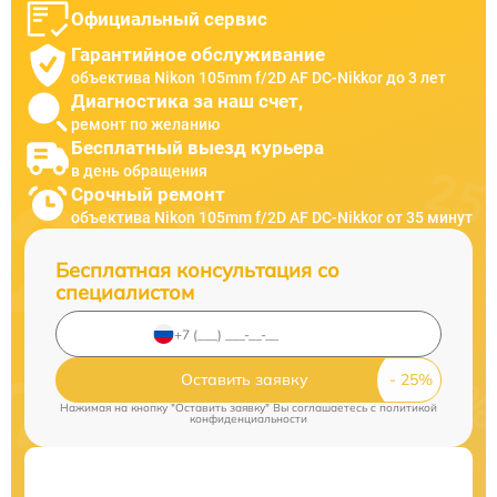
Официальный сервис
Гарантийное обслуживание
объектива Nikon 105mm f/2D AF DC-Nikkor до 3 лет
Диагностика за наш счет,
ремонт по желанию
Бесплатный выезд курьера
в день обращения
Срочный ремонт
объектива Nikon 105mm f/2D AF DC-Nikkor от 35 минут
Бесплатная консультация со
специалистом
Оставить заявку
Нажимая на кнопку "Оставить заявку" Вы соглашаетесь c
политикой
конфиденциальности