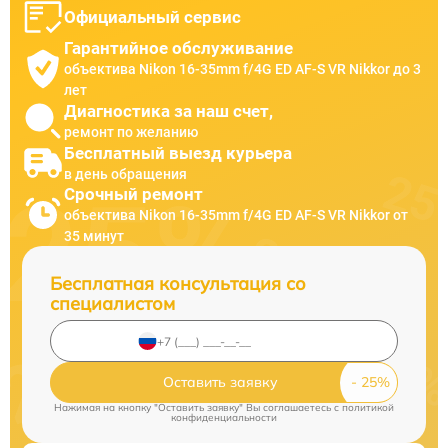
Официальный сервис
Гарантийное обслуживание
объектива Nikon 16-35mm f/4G ED AF-S VR Nikkor до 3
лет
Диагностика за наш счет,
ремонт по желанию
Бесплатный выезд курьера
в день обращения
Срочный ремонт
объектива Nikon 16-35mm f/4G ED AF-S VR Nikkor от
35 минут
Бесплатная консультация со
специалистом
Оставить заявку
Нажимая на кнопку "Оставить заявку" Вы соглашаетесь c
политикой
конфиденциальности