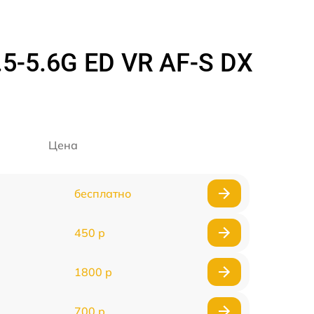
5-5.6G ED VR AF-S DX
Цена
бесплатно
450 р
1800 р
700 р