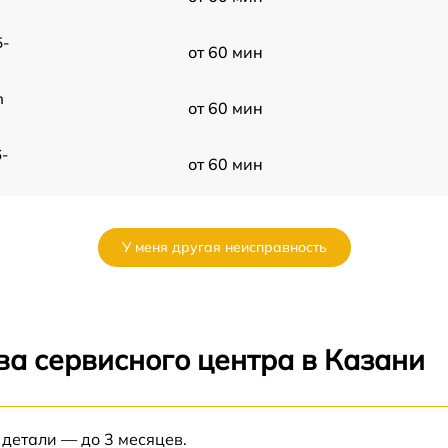
5-
от 60 мин
n
от 60 мин
-
от 60 мин
от 60 мин
У меня другая неисправность
от 60 мин
ED
от 60 мин
ва сервисного центра в Казани
R
от 60 мин
 детали — до 3 месяцев.