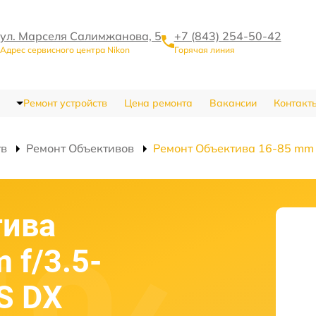
ул. Марселя Салимжанова, 5
+7 (843) 254-50-42
Адрес сервисного центра Nikon
Горячая линия
Ремонт устройств
Цена ремонта
Вакансии
Контакт
тв
Ремонт Объективов
Ремонт Объектива 16-85 mm f
тива
 f/3.5-
S DX