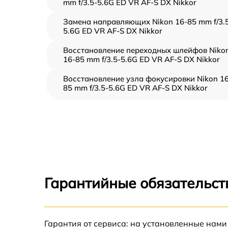
mm f/3.5-5.6G ED VR AF-S DX Nikkor
Замена направляющих Nikon 16-85 mm f/3.
5.6G ED VR AF-S DX Nikkor
Восстановление переходных шлейфов Niko
16-85 mm f/3.5-5.6G ED VR AF-S DX Nikkor
Восстановление узла фокусировки Nikon 16
85 mm f/3.5-5.6G ED VR AF-S DX Nikkor
Ремонт диафрагмы Nikon 16-85 mm f/3.5-
5.6G ED VR AF-S DX Nikkor
Восстановление после попадания влаги
Nikon 16-85 mm f/3.5-5.6G ED VR AF-S DX
Nikkor
Чистка от пыли Nikon 16-85 mm f/3.5-5.6G 
Гарантийные обязательст
VR AF-S DX Nikkor
Юстировка Nikon 16-85 mm f/3.5-5.6G ED V
AF-S DX Nikkor
Гарантия от сервиса: на установленные нами