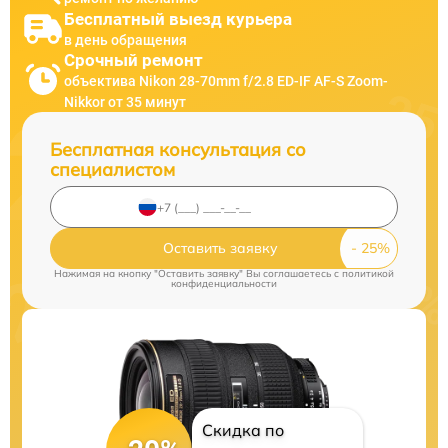
Бесплатный выезд курьера
в день обращения
Срочный ремонт
объектива Nikon 28-70mm f/2.8 ED-IF AF-S Zoom-
Nikkor от 35 минут
Бесплатная консультация со
специалистом
Оставить заявку
Нажимая на кнопку "Оставить заявку" Вы соглашаетесь c
политикой
конфиденциальности
Скидка по