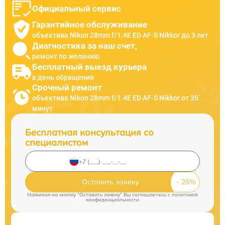
Официальный сервис
Гарантийное обслуживание
объектива Nikon 28mm f/1.4E ED AF-S Nikkor до 3 лет
Диагностика за наш счет,
ремонт по желанию
Бесплатный выезд курьера
в день обращения
Срочный ремонт
объектива Nikon 28mm f/1.4E ED AF-S Nikkor от 35
минут
Бесплатная консультация со
специалистом
Оставить заявку
Нажимая на кнопку "Оставить заявку" Вы соглашаетесь c
политикой
конфиденциальности