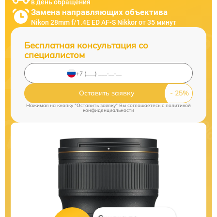
в день обращения
Замена направляющих объектива
Nikon 28mm f/1.4E ED AF-S Nikkor от 35 минут
Бесплатная консультация со
специалистом
Оставить заявку
Нажимая на кнопку "Оставить заявку" Вы соглашаетесь c
политикой
конфиденциальности