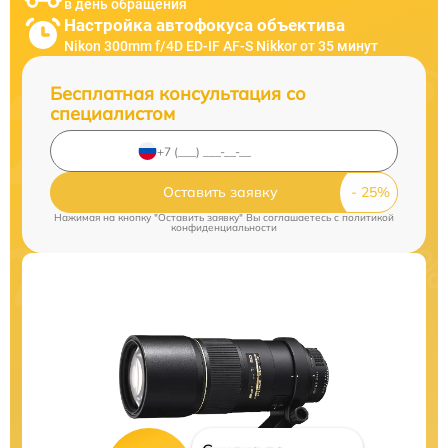
в день обращения
Настройка автофокуса объектива
Nikon 300mm f/4D ED-IF AF-S Nikkor от 35 минут
Бесплатная консультация со
специалистом
Оставить заявку
Нажимая на кнопку "Оставить заявку" Вы соглашаетесь c
политикой
конфиденциальности