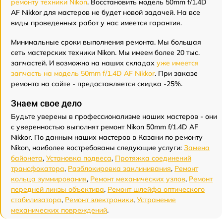
ремонту техники Nikon
. Восстановить модель 50mm f/1.4D
AF Nikkor для мастеров не будет новой задачей. На все
виды проведенных работ у нас имеется гарантия.
Минимальные сроки выполнения ремонта. Мы большая
сеть мастерских техники Nikon. Мы имеем более 20 тыс.
запчастей. И возможно на наших складах
уже имеется
запчасть на модель 50mm f/1.4D AF Nikkor
. При заказе
ремонта на сайте - предоставляется скидка -25%.
Знаем свое дело
Будьте уверены в профессионализме наших мастеров - они
с уверенностью выполнят ремонт Nikon 50mm f/1.4D AF
Nikkor. По данным наших мастеров в Казани по ремонту
Nikon, наиболее востребованы следующие услуги:
Замена
байонета
,
Установка подвеса
,
Протяжка соединений
трансфокатора
,
Разблокировка заклинивания
,
Ремонт
кольца зуммирования
,
Ремонт механических узлов
,
Ремонт
передней линзы объектива
,
Ремонт шлейфа оптического
стабилизатора
,
Ремонт электроники
,
Устранение
механических повреждений
.