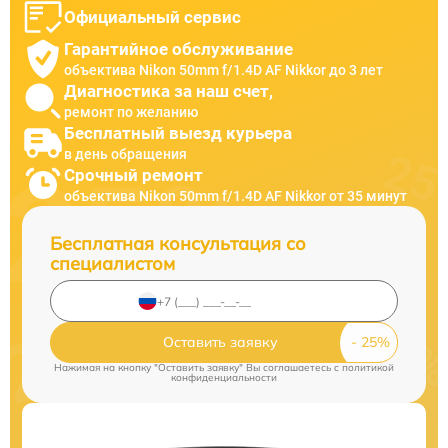
Официальный сервис
Гарантийное обслуживание
объектива Nikon 50mm f/1.4D AF Nikkor до 3 лет
Диагностика за наш счет,
ремонт по желанию
Бесплатный выезд курьера
в день обращения
Срочный ремонт
объектива Nikon 50mm f/1.4D AF Nikkor от 35 минут
Бесплатная консультация со
специалистом
Оставить заявку
Нажимая на кнопку "Оставить заявку" Вы соглашаетесь c
политикой
конфиденциальности