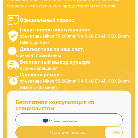
проверку всех функций и предоставляем гарантию.
Официальный сервис
Гарантийное обслуживание
объектива Nikon 55-200mm f/4-5.6G ED AF-S DX Zoom-
Nikkor до 3 лет
Диагностика за наш счет,
ремонт по желанию
Бесплатный выезд курьера
в день обращения
Срочный ремонт
объектива Nikon 55-200mm f/4-5.6G ED AF-S DX Zoom-
Nikkor от 35 минут
Бесплатная консультация со
специалистом
Оставить заявку