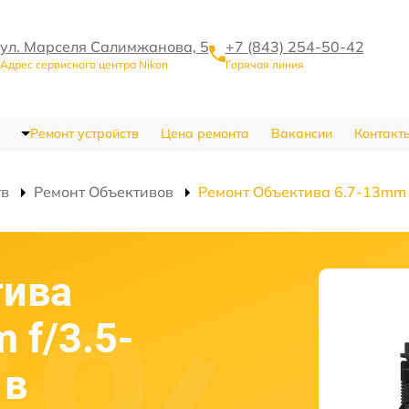
ул. Марселя Салимжанова, 5
+7 (843) 254-50-42
Адрес сервисного центра Nikon
Горячая линия
Ремонт устройств
Цена ремонта
Вакансии
Контакт
тв
Ремонт Объективов
Ремонт Объектива 6.7-13mm f
тива
 f/3.5-
 в