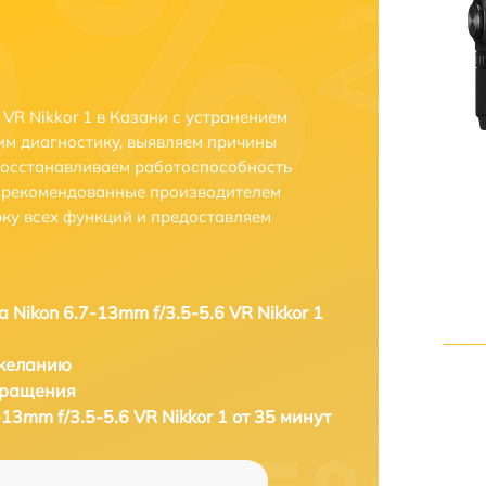
 VR Nikkor 1 в Казани с устранением
м диагностику, выявляем причины
восстанавливаем работоспособность
и рекомендованные производителем
рку всех функций и предоставляем
 Nikon 6.7-13mm f/3.5-5.6 VR Nikkor 1
 желанию
бращения
13mm f/3.5-5.6 VR Nikkor 1 от 35 минут