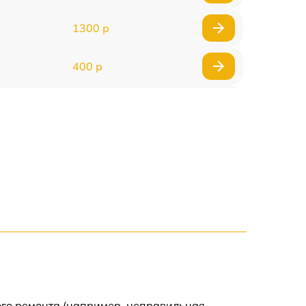
1300 р
400 р
800 р
1500 р
1300 р
400 р
750 р
400 р
ого ремонта (например, неправильная