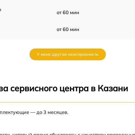
n
от 60 мин
от 60 мин
6
от 60 мин
У меня другая неисправность
от 60 мин
от 60 мин
ва сервисного центра в Казани
от 60 мин
R
мплектующие — до 3 месяцев.
от 60 мин
R
от 60 мин
ости, который прямо обусловлен с качеством проведенн