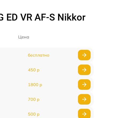
 ED VR AF-S Nikkor
Цена
бесплатно
450 р
1800 р
700 р
500 р