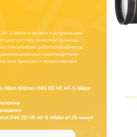
AF-S Nikkor в Казани с устранением
м диагностику, выявляем причины
восстанавливаем работоспособность
и рекомендованные производителем
рку всех функций и предоставляем
а Nikon 600mm f/4G ED VR AF-S Nikkor
 желанию
бращения
mm f/4G ED VR AF-S Nikkor от 35 минут