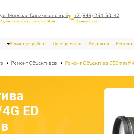
ул. Марселя Салимжанова, 5
+7 (843) 254-50-42
Адрес сервисного центра Nikon
Горячая линия
Ремонт устройств
Цена ремонта
Вакансии
Контакт
тв
Ремонт Объективов
Ремонт Объектива 600mm f/4
тива
/4G ED
 в