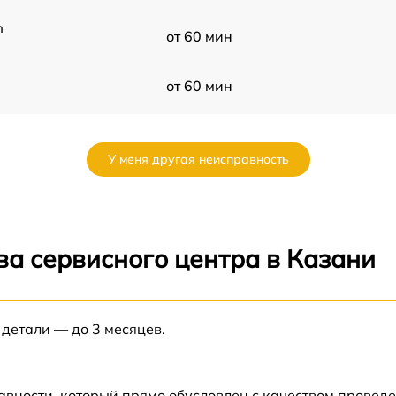
n
от 60 мин
от 60 мин
R
от 60 мин
У меня другая неисправность
от 60 мин
-
от 60 мин
ва сервисного центра в Казани
от 60 мин
-
 детали — до 3 месяцев.
от 60 мин
-
от 60 мин
авности, который прямо обусловлен с качеством провед