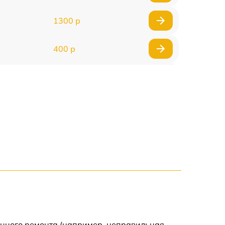
1300 р
400 р
800 р
1500 р
1300 р
400 р
750 р
400 р
енного ремонта (например, неправильная