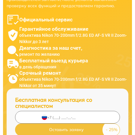
проверку всех функций и предоставляем гарантию.
Официальный сервис
Гарантийное обслуживание
объектива Nikon 70-200mm f/2.8G ED AF-S VR II Zoom-
Nikkor до 3 лет
Диагностика за наш счет,
ремонт по желанию
Бесплатный выезд курьера
в день обращения
Срочный ремонт
объектива Nikon 70-200mm f/2.8G ED AF-S VR II Zoom-
Nikkor от 35 минут
Бесплатная консультация со
специалистом
Оставить заявку