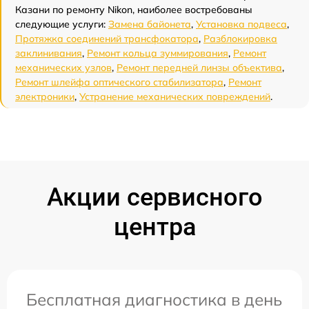
Казани по ремонту Nikon, наиболее востребованы
следующие услуги:
Замена байонета
,
Установка подвеса
,
Протяжка соединений трансфокатора
,
Разблокировка
заклинивания
,
Ремонт кольца зуммирования
,
Ремонт
механических узлов
,
Ремонт передней линзы объектива
,
Ремонт шлейфа оптического стабилизатора
,
Ремонт
электроники
,
Устранение механических повреждений
.
Акции сервисного
центра
Бесплатная диагностика в день