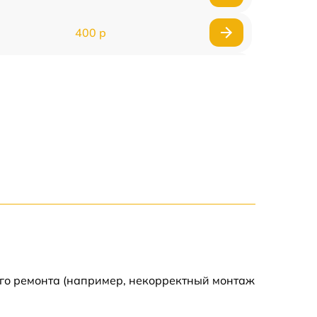
400 р
800 р
1500 р
1300 р
400 р
750 р
400 р
ого ремонта (например, некорректный монтаж
1100 р