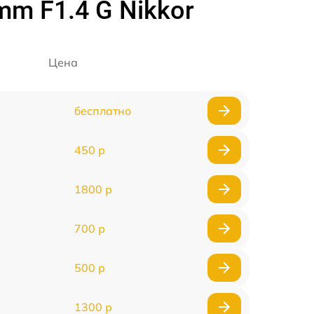
m F1.4 G Nikkor
Цена
бесплатно
450 р
1800 р
700 р
500 р
1300 р