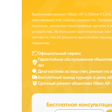
Выполняем ремонт Nikon AF-S 50mm F1.4 G 
неисправностей любой сложности. Проводи
поломки, заменяем неисправные детали и 
устройства. Используем оригинальные ил
запчасти, после ремонта выполняем прове
гарантию.
Официальный сервис
Гарантийное обслуживание
объектив
лет
Диагностика за наш счет,
ремонт по
Бесплатный выезд курьера
в день о
Срочный ремонт
объектива Nikon AF-
Бесплатная консультаци