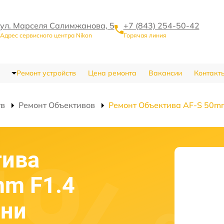
ул. Марселя Салимжанова, 5
+7 (843) 254-50-42
Адрес сервисного центра Nikon
Горячая линия
Ремонт устройств
Цена ремонта
Вакансии
Контакт
тв
Ремонт Объективов
Ремонт Объектива AF-S 50mm
тива
mm F1.4
ани