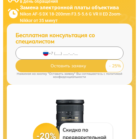
в день обращения
Замена электронной платы объектива
Nikon AF-S DX 18-200mm F3.5-5.6 G VR II ED Zoom-
Nikkor от 35 минут
Бесплатная консультация со
специалистом
Оставить заявку
Нажимая на кнопку "Оставить заявку" Вы соглашаетесь c
политикой
конфиденциальности
Скидка по
-20%
предварительной