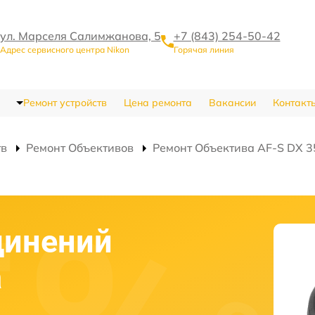
ул. Марселя Салимжанова, 5
+7 (843) 254-50-42
Адрес сервисного центра Nikon
Горячая линия
Ремонт устройств
Цена ремонта
Вакансии
Контакт
тв
Ремонт Объективов
Ремонт Объектива AF-S DX 3
динений
а