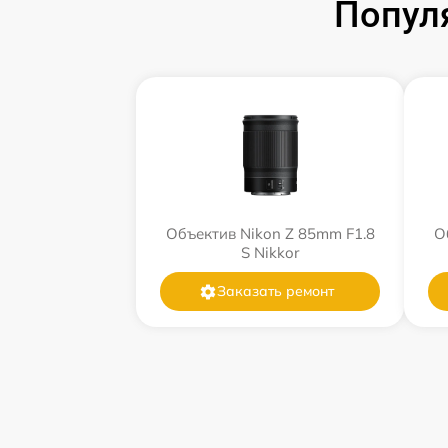
Попул
Объектив Nikon Z 85mm F1.8
О
S Nikkor
Заказать ремонт