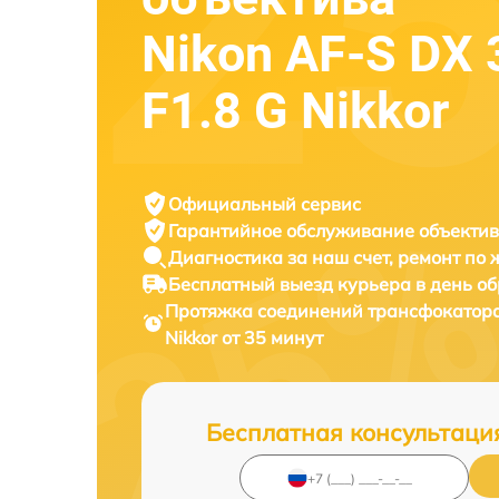
Nikon AF-S DX
F1.8 G Nikkor
Официальный сервис
Гарантийное обслуживание
объектив
Диагностика за наш счет,
ремонт по
Бесплатный выезд курьера
в день о
Протяжка соединений трансфокатор
Nikkor от 35 минут
Бесплатная консультаци