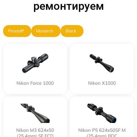
ремонтируем
Prostaff
Monarch
Black
Nikon Force 1000
Nikon X1000
Nikon M3 624x50
Nikon P5 624x50SF M
(25,4mm) SF FCD
(25,4mm) BDC