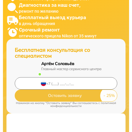
Диагностика за наш счет,
ремонт по желанию
Бесплатный выезд курьера
в день обращения
Срочный ремонт
оптического прицела Nikon от 35 минут
Бесплатная консультация со
специалистом
Артём Соловьёв
Главный мастер сервисного центра
Оставить заявку
Нажимая на кнопку "Оставить заявку" Вы соглашаетесь c
политикой
конфиденциальности