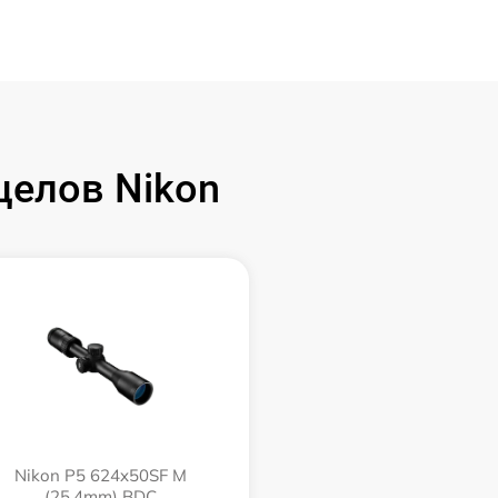
целов Nikon
Nikon P5 624x50SF M
(25,4mm) BDC