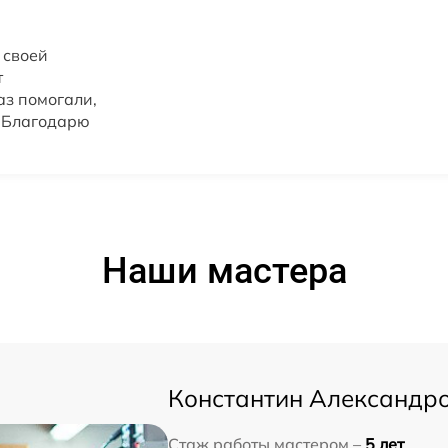
 своей
т
аз помогали,
. Благодарю
Наши мастера
Константин Александр
Стаж работы мастером –
5 лет