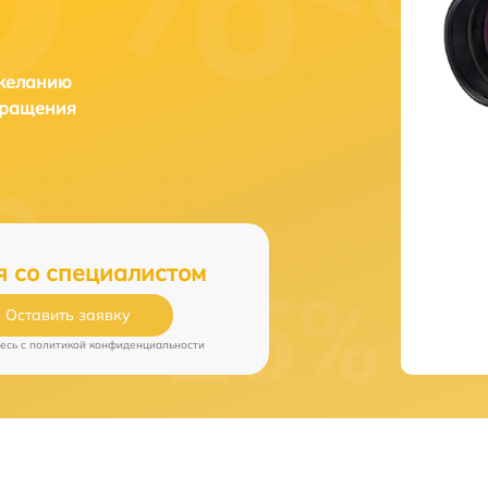
 желанию
бращения
я со специалистом
Оставить заявку
есь c
политикой конфиденциальности