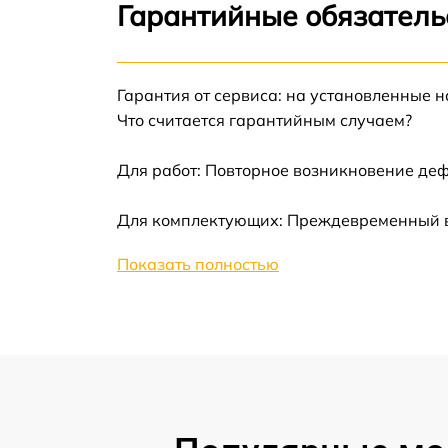
Калибровка и настройка тепловизора
Гарантийные обязатель
Ремонт датчика синхроимпульсов
Гарантия от сервиса: на установленные н
Ремонт оптики
Что считается гарантийным случаем?
Для работ: Повторное возникновение деф
Восстановление питания
Для комплектующих: Преждевременный вы
Замена ключей управления
Показать полностью
Замена корпуса
Замена аккумулятора
Замена процессора