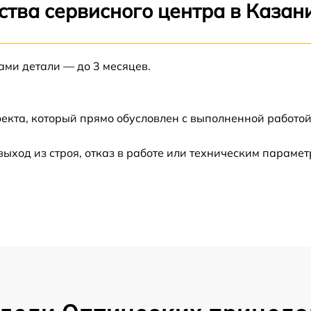
от 60 мин
ства сервисного центра в Казан
от 60 мин
ами детали — до 3 месяцев.
от 60 мин
екта, который прямо обусловлен с выполненной работой
от 60 мин
ход из строя, отказ в работе или техническим параме
от 60 мин
от 60 мин
от 60 мин
от 60 мин