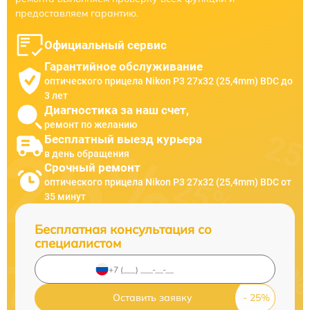
предоставляем гарантию.
Официальный сервис
Гарантийное обслуживание
оптического прицела Nikon P3 27x32 (25,4mm) BDC до
3 лет
Диагностика за наш счет,
ремонт по желанию
Бесплатный выезд курьера
в день обращения
Срочный ремонт
оптического прицела Nikon P3 27x32 (25,4mm) BDC от
35 минут
Бесплатная консультация со
специалистом
Оставить заявку