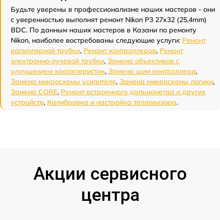
Будьте уверены в профессионализме наших мастеров - они
с уверенностью выполнят ремонт Nikon P3 27x32 (25,4mm)
BDC. По данным наших мастеров в Казани по ремонту
Nikon, наиболее востребованы следующие услуги:
Ремонт
капиллярной трубки
,
Ремонт контроллеров
,
Ремонт
электронно-лучевой трубки
,
Замена объективов с
улучшением характеристик
,
Замена шим контроллера
,
Замена микросхемы усилителя
,
Замена микросхемы логики
,
Замена CORE
,
Ремонт встроенного дальнометра и других
устройств
,
Калибровка и настройка тепловизора
.
Акции сервисного
центра