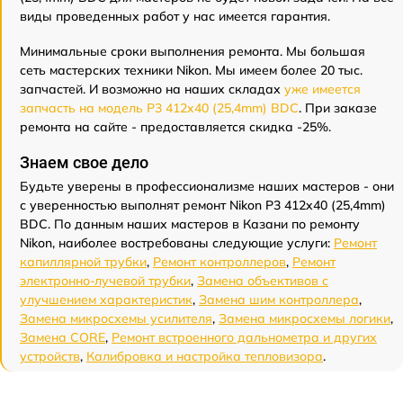
виды проведенных работ у нас имеется гарантия.
Минимальные сроки выполнения ремонта. Мы большая
сеть мастерских техники Nikon. Мы имеем более 20 тыс.
запчастей. И возможно на наших складах
уже имеется
запчасть на модель P3 412x40 (25,4mm) BDC
. При заказе
ремонта на сайте - предоставляется скидка -25%.
Знаем свое дело
Будьте уверены в профессионализме наших мастеров - они
с уверенностью выполнят ремонт Nikon P3 412x40 (25,4mm)
BDC. По данным наших мастеров в Казани по ремонту
Nikon, наиболее востребованы следующие услуги:
Ремонт
капиллярной трубки
,
Ремонт контроллеров
,
Ремонт
электронно-лучевой трубки
,
Замена объективов с
улучшением характеристик
,
Замена шим контроллера
,
Замена микросхемы усилителя
,
Замена микросхемы логики
,
Замена CORE
,
Ремонт встроенного дальнометра и других
устройств
,
Калибровка и настройка тепловизора
.