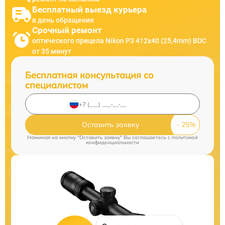
Бесплатный выезд курьера
в день обращения
Срочный ремонт
оптического прицела Nikon P3 412x40 (25,4mm) BDC
от 35 минут
Бесплатная консультация со
специалистом
Оставить заявку
Нажимая на кнопку "Оставить заявку" Вы соглашаетесь c
политикой
конфиденциальности