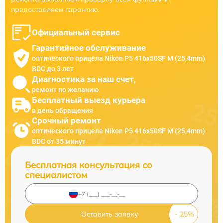
предоставляем гарантию.
Официальный сервис
Гарантийное обслуживание
оптического прицела Nikon P5 416x50SF M (25,4mm)
BDC до 3 лет
Диагностика за наш счет,
ремонт по желанию
Бесплатный выезд курьера
в день обращения
Срочный ремонт
оптического прицела Nikon P5 416x50SF M (25,4mm)
BDC от 35 минут
Бесплатная консультация со
специалистом
Оставить заявку