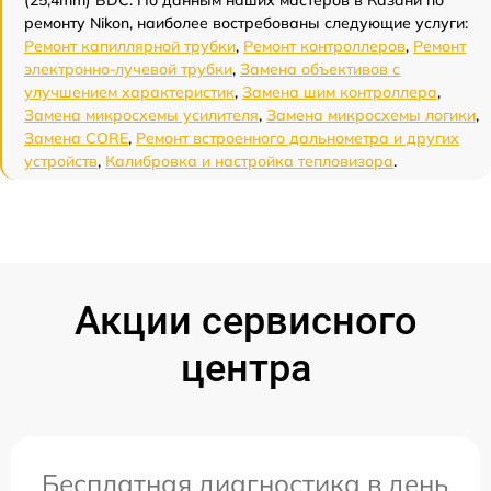
ремонту Nikon, наиболее востребованы следующие услуги:
Ремонт капиллярной трубки
,
Ремонт контроллеров
,
Ремонт
электронно-лучевой трубки
,
Замена объективов с
улучшением характеристик
,
Замена шим контроллера
,
Замена микросхемы усилителя
,
Замена микросхемы логики
,
Замена CORE
,
Ремонт встроенного дальнометра и других
устройств
,
Калибровка и настройка тепловизора
.
Акции сервисного
центра
Бесплатная диагностика в день