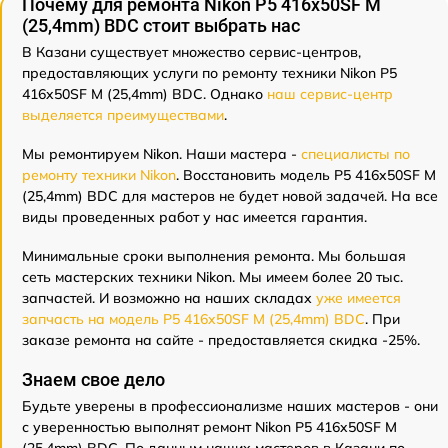
Почему для ремонта Nikon P5 416x50SF M
(25,4mm) BDC стоит выбрать нас
В Казани существует множество сервис-центров,
предоставляющих услуги по ремонту техники Nikon P5
416x50SF M (25,4mm) BDC. Однако
наш сервис-центр
выделяется преимуществами
.
Мы ремонтируем Nikon. Наши мастера -
специалисты по
ремонту техники Nikon
. Восстановить модель P5 416x50SF M
(25,4mm) BDC для мастеров не будет новой задачей. На все
виды проведенных работ у нас имеется гарантия.
Минимальные сроки выполнения ремонта. Мы большая
сеть мастерских техники Nikon. Мы имеем более 20 тыс.
запчастей. И возможно на наших складах
уже имеется
запчасть на модель P5 416x50SF M (25,4mm) BDC
. При
заказе ремонта на сайте - предоставляется скидка -25%.
Знаем свое дело
Будьте уверены в профессионализме наших мастеров - они
с уверенностью выполнят ремонт Nikon P5 416x50SF M
(25,4mm) BDC. По данным наших мастеров в Казани по