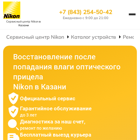
+7 (843) 254-50-42
Ежедневно с 9:00 до 21:00
Сервисный центр Nikon
в
Казани
Сервисный центр Nikon
Каталог устройств
Ремонт
Восстановление после
попадания влаги оптического
прицела
Nikon в Казани
Официальный сервис
Гарантийное обслуживание
до 3 лет
Диагностика за наш счет,
ремонт по желанию
Бесплатный выезд курьера